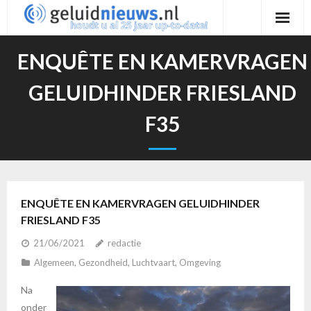
Ga
naar
de
ENQUÊTE EN KAMERVRAGEN
inhoud
GELUIDHINDER FRIESLAND
F35
ENQUÊTE EN KAMERVRAGEN GELUIDHINDER
FRIESLAND F35
21/06/2021
redactie
Algemeen
,
Gezondheid
,
Luchtvaart
,
Omgeving
Na
onder