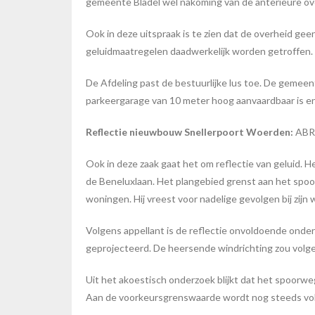
gemeente Bladel wel nakoming van de anterieure ov
Ook in deze uitspraak is te zien dat de overheid gee
geluidmaatregelen daadwerkelijk worden getroffen. D
De Afdeling past de bestuurlijke lus toe. De geme
parkeergarage van 10 meter hoog aanvaardbaar is e
Reflectie nieuwbouw Snellerpoort Woerden:
ABR
Ook in deze zaak gaat het om reflectie van geluid
de Beneluxlaan. Het plangebied grenst aan het spo
woningen. Hij vreest voor nadelige gevolgen bij zi
Volgens appellant is de reflectie onvoldoende onde
geprojecteerd. De heersende windrichting zou volgen
Uit het akoestisch onderzoek blijkt dat het spoorw
Aan de voorkeursgrenswaarde wordt nog steeds volda