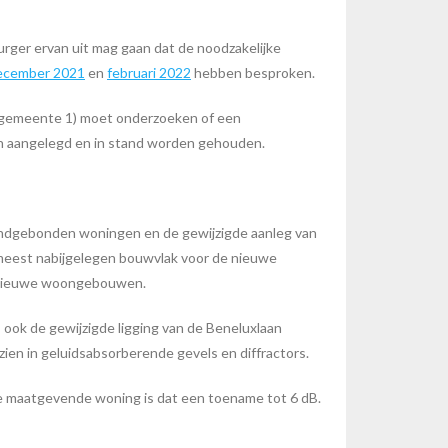
burger ervan uit mag gaan dat de noodzakelijke
ecember 2021
en
februari 2022
hebben besproken.
e gemeente 1) moet onderzoeken of een
en aangelegd en in stand worden gehouden.
rondgebonden woningen en de gewijzigde aanleg van
meest nabijgelegen bouwvlak voor de nieuwe
de nieuwe woongebouwen.
ook de gewijzigde ligging van de Beneluxlaan
ien in geluidsabsorberende gevels en diffractors.
de maatgevende woning is dat een toename tot 6 dB.