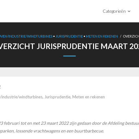
Categorieën
JVEN/INDUSTRIE/WINDTURBINES
•
JURISPRUDENTIE
•
METEN EN REKENEN
/
OVERZICH
VERZICHT JURISPRUDENTIE MAART 20
2
/industrie/windturbines
,
Jurisprudentie
,
Meten en rekenen
23 februari tot en met 23 maart 2022 zijn gedaan door de Afdeling bestuur
eparken, lossende vrachtwagens en een buurtbarbecue.