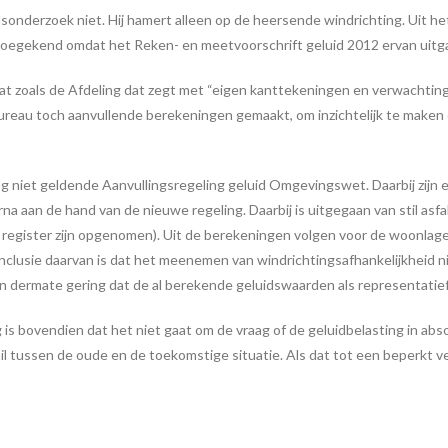
onderzoek niet. Hij hamert alleen op de heersende windrichting. Uit he
toegekend omdat het Reken- en meetvoorschrift geluid 2012 ervan uitga
taat zoals de Afdeling dat zegt met “eigen kanttekeningen en verwachtin
ureau toch aanvullende berekeningen gemaakt, om inzichtelijk te maken 
g niet geldende Aanvullingsregeling geluid Omgevingswet. Daarbij zijn 
a aan de hand van de nieuwe regeling. Daarbij is uitgegaan van stil asfa
 het register zijn opgenomen). Uit de berekeningen volgen voor de woonl
nclusie daarvan is dat het meenemen van windrichtingsafhankelijkheid ni
zijn dermate gering dat de al berekende geluidswaarden als representat
 is bovendien dat het niet gaat om de vraag of de geluidbelasting in abso
il tussen de oude en de toekomstige situatie. Als dat tot een beperkt ver