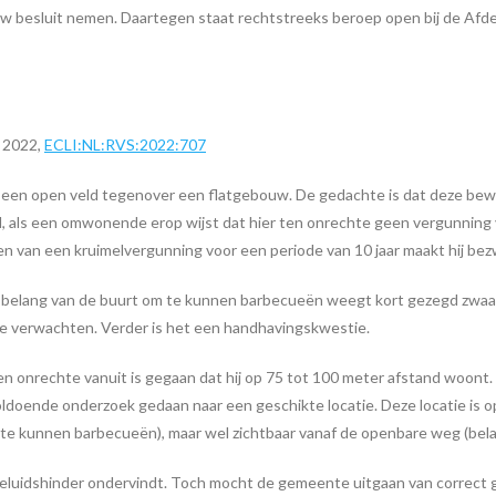
besluit nemen. Daartegen staat rechtstreeks beroep open bij de Afdel
 2022,
ECLI:NL:RVS:2022:707
een open veld tegenover een flatgebouw. De gedachte is dat deze bew
l, als een omwonende erop wijst dat hier ten onrechte geen vergunning vo
van een kruimelvergunning voor een periode van 10 jaar maakt hij bezwaa
belang van de buurt om te kunnen barbecueën weegt kort gezegd zwaarde
te verwachten. Verder is het een handhavingskwestie.
en onrechte vanuit is gegaan dat hij op 75 tot 100 meter afstand woont. 
voldoende onderzoek gedaan naar een geschikte locatie. Deze locatie is o
e kunnen barbecueën), maar wel zichtbaar vanaf de openbare weg (belang
en geluidshinder ondervindt. Toch mocht de gemeente uitgaan van correct 