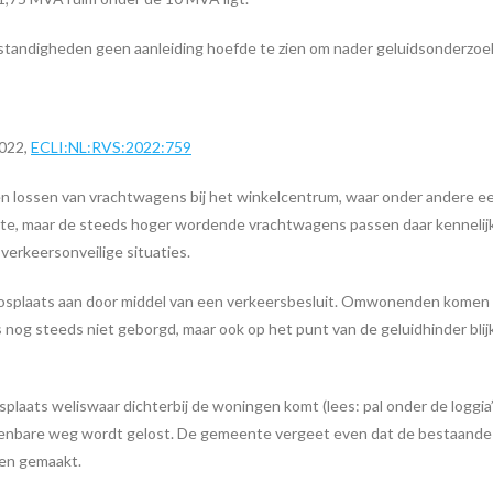
standigheden geen aanleiding hoefde te zien om nader geluidsonderzoe
022,
ECLI:NL:RVS:2022:759
n lossen van vrachtwagens bij het winkelcentrum, waar onder andere ee
te, maar de steeds hoger wordende vrachtwagens passen daar kennelijk n
verkeersonveilige situaties.
 losplaats aan door middel van een verkeersbesluit. Omwonenden komen h
is nog steeds niet geborgd, maar ook op het punt van de geluidhinder bl
aats weliswaar dichterbij de woningen komt (lees: pal onder de loggia’s 
enbare weg wordt gelost. De gemeente vergeet even dat de bestaande situ
den gemaakt.