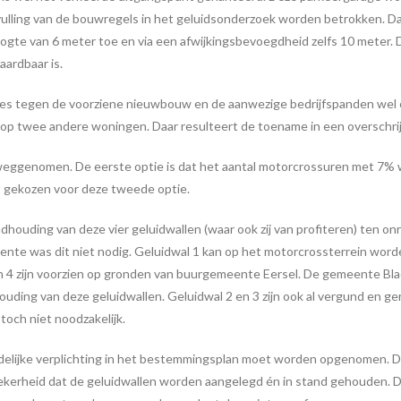
lling van de bouwregels in het geluidsonderzoek worden betrokken. Da
ogte van 6 meter toe en via een afwijkingsbevoegdheid zelfs 10 mete
ardbaar is.
ties tegen de voorziene nieuwbouw en de aanwezige bedrijfspanden wel
 op twee andere woningen. Daar resulteert de toename in een overschr
eggenomen. De eerste optie is dat het aantal motorcrossuren met 7% w
 gekozen voor deze tweede optie.
uding van deze vier geluidwallen (waar ook zij van profiteren) ten onrec
te was dit niet nodig. Geluidwal 1 kan op het motorcrossterrein word
 3 en 4 zijn voorzien op gronden van buurgemeente Eersel. De gemeente 
ing van deze geluidwallen. Geluidwal 2 en 3 zijn ook al vergund en gere
 toch niet noodzakelijk.
rdelijke verplichting in het bestemmingsplan moet worden opgenomen. 
kerheid dat de geluidwallen worden aangelegd én in stand gehouden. Da