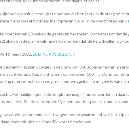
ereenkomst zou kunnen vorderen, doet daar niet aan af.
n bijzondere positie meer lijkt te hebben als het gaat om de vraag of de 
eze trend was al zichtbaar in uitspraken die wij in de overzichten van
d
ente moet binnen 20 weken de gebreken herstellen. Dat betekent dat d
n 2) alsnog in de planregels moet waarborgen dat de geluidwallen word
vS 16 maart 2022,
ECLI:NL:RVS:2022:757
. Het bestemmingsplan voorziet in de bouw van 800 appartementen en g
or Utrecht-Gouda. Appellant woont op ongeveer 100 m afstand tot het 
jn woning door reflectie van weg- en spoorweggeluid op de gevels van 
rzocht. Het nabijgelegen blok hoogbouw mag 24 meter worden en daar is 
s hem de reflectie versterken. Hij meent dat het plan zou moeten voorz
eglawaai niet zal toenemen. Het wegverkeerslawaai neemt wel toe. Op 
an, zodat dit niet als hinderlijk wordt beschouwd.