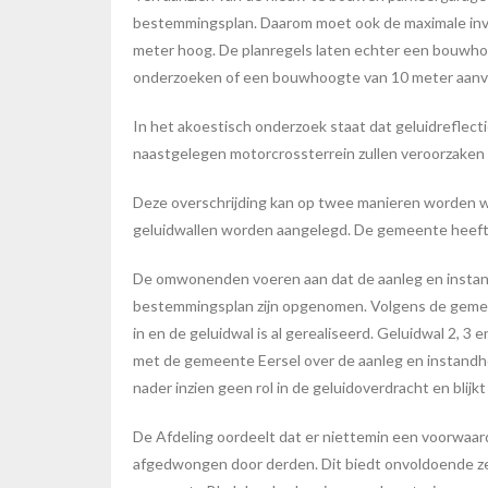
bestemmingsplan. Daarom moet ook de maximale invu
meter hoog. De planregels laten echter een bouwho
onderzoeken of een bouwhoogte van 10 meter aanva
In het akoestisch onderzoek staat dat geluidreflec
naastgelegen motorcrossterrein zullen veroorzaken
Deze overschrijding kan op twee manieren worden w
geluidwallen worden aangelegd. De gemeente heeft
De omwonenden voeren aan dat de aanleg en instandho
bestemmingsplan zijn opgenomen. Volgens de gemeen
in en de geluidwal is al gerealiseerd. Geluidwal 2,
met de gemeente Eersel over de aanleg en instandhoud
nader inzien geen rol in de geluidoverdracht en blijkt
De Afdeling oordeelt dat er niettemin een voorwaa
afgedwongen door derden. Dit biedt onvoldoende ze