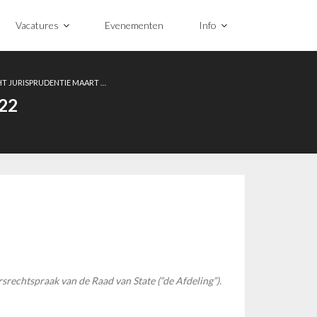
Vacatures
Evenementen
Info
T JURISPRUDENTIE MAART …
22
srechtspraak van de Raad van State (“de Afdeling”).