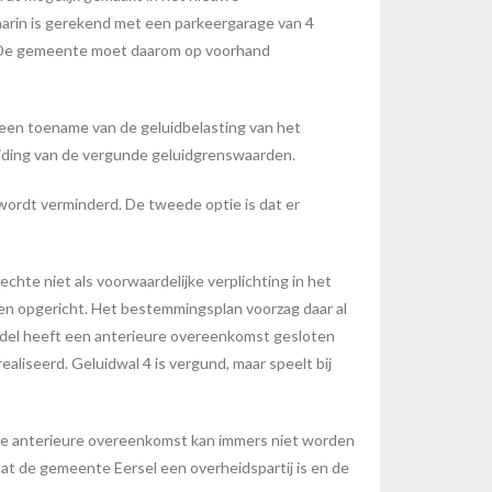
arin is gerekend met een parkeergarage van 4
r. De gemeente moet daarom op voorhand
 een toename van de geluidbelasting van het
ijding van de vergunde geluidgrenswaarden.
ordt verminderd. De tweede optie is dat er
hte niet als voorwaardelijke verplichting in het
en opgericht. Het bestemmingsplan voorzag daar al
Bladel heeft een anterieure overeenkomst gesloten
aliseerd. Geluidwal 4 is vergund, maar speelt bij
De anterieure overeenkomst kan immers niet worden
t de gemeente Eersel een overheidspartij is en de