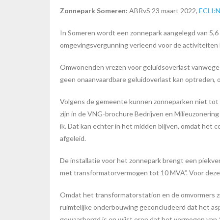
Zonnepark Someren:
ABRvS 23 maart 2022,
ECLI:
In Someren wordt een zonnepark aangelegd van 5,6 h
omgevingsvergunning verleend voor de activiteiten 
Omwonenden vrezen voor geluidsoverlast vanwege de
geen onaanvaardbare geluidoverlast kan optreden, 
Volgens de gemeente kunnen zonneparken niet tot ge
zijn in de VNG-brochure Bedrijven en Milieuzonerin
ik. Dat kan echter in het midden blijven, omdat het
afgeleid.
De installatie voor het zonnepark brengt een piekver
met transformatorvermogen tot 10 MVA”. Voor deze a
Omdat het transformatorstation en de omvormers zij
ruimtelijke onderbouwing geconcludeerd dat het asp
gewaarborgd is en wijst erop dat het vermogen van 