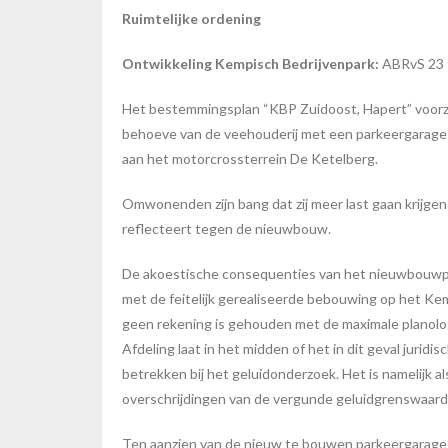
Ruimtelijke ordening
Ontwikkeling Kempisch Bedrijvenpark:
ABRvS 23 
Het bestemmingsplan “KBP Zuidoost, Hapert” voorzie
behoeve van de veehouderij met een parkeergarage 
aan het motorcrossterrein De Ketelberg.
Omwonenden zijn bang dat zij meer last gaan krijgen
reflecteert tegen de nieuwbouw.
De akoestische consequenties van het nieuwbouwpla
met de feitelijk gerealiseerde bebouwing op het K
geen rekening is gehouden met de maximale planol
Afdeling laat in het midden of het in dit geval juri
betrekken bij het geluidonderzoek. Het is namelijk a
overschrijdingen van de vergunde geluidgrenswaard
Ten aanzien van de nieuw te bouwen parkeergarage 