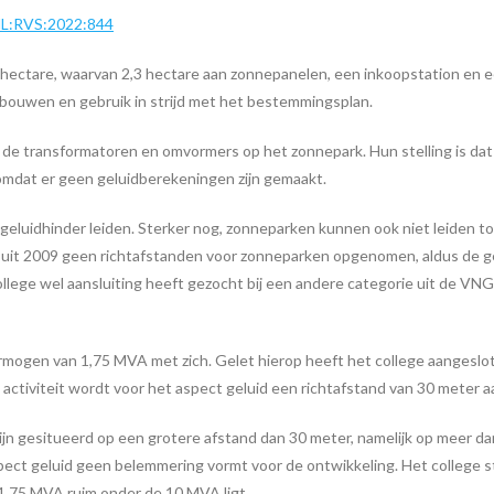
NL:RVS:2022:844
ectare, waarvan 2,3 hectare aan zonnepanelen, een inkoopstation en ee
bouwen en gebruik in strijd met het bestemmingsplan.
 transformatoren en omvormers op het zonnepark. Hun stelling is dat
omdat er geen geluidberekeningen zijn gemaakt.
luidhinder leiden. Sterker nog, zonneparken kunnen ook niet leiden tot
g uit 2009 geen richtafstanden voor zonneparken opgenomen, aldus de ge
 college wel aansluiting heeft gezocht bij een andere categorie uit de V
mogen van 1,75 MVA met zich. Gelet hierop heeft het college aangesloten 
ctiviteit wordt voor het aspect geluid een richtafstand van 30 meter 
n gesitueerd op een grotere afstand dan 30 meter, namelijk op meer da
ect geluid geen belemmering vormt voor de ontwikkeling. Het college s
1,75 MVA ruim onder de 10 MVA ligt.