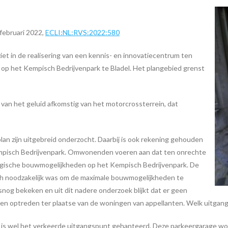
februari 2022,
ECLI:NL:RVS:2022:580
t in de realisering van een kennis- en innovatiecentrum ten
op het Kempisch Bedrijvenpark te Bladel. Het plangebied grenst
 van het geluid afkomstig van het motorcrossterrein, dat
n zijn uitgebreid onderzocht. Daarbij is ook rekening gehouden
empisch Bedrijvenpark. Omwonenden voeren aan dat ten onrechte
ogische bouwmogelijkheden op het Kempisch Bedrijvenpark. De
disch noodzakelijk was om de maximale bouwmogelijkheden te
lsnog bekeken en uit dit nadere onderzoek blijkt dat er geen
en optreden ter plaatse van de woningen van appellanten. Welk uitgang
is wel het verkeerde uitgangspunt gehanteerd. Deze parkeergarage wor