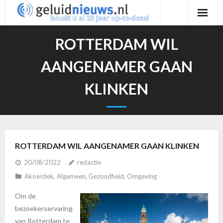
Ga
naar
de
ROTTERDAM WIL
inhoud
AANGENAMER GAAN
KLINKEN
ROTTERDAM WIL AANGENAMER GAAN KLINKEN
20/08/2022
redactie
Akoestiek
,
Algemeen
,
Gezondheid
,
Omgeving
Om de
bezoekerservaring
van Rotterdam te