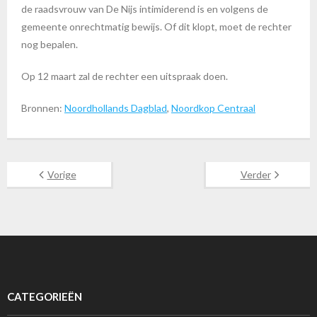
de raadsvrouw van De Nijs intimiderend is en volgens de
gemeente onrechtmatig bewijs. Of dit klopt, moet de rechter
nog bepalen.
Op 12 maart zal de rechter een uitspraak doen.
Bronnen:
Noordhollands Dagblad
,
Noordkop Centraal
Vorige
Verder
CATEGORIEËN