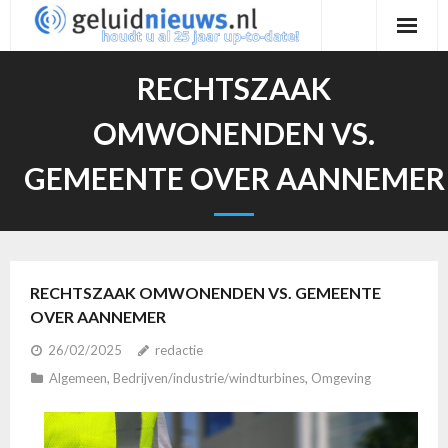
Ga
naar
de
RECHTSZAAK
inhoud
OMWONENDEN VS.
GEMEENTE OVER AANNEMER
RECHTSZAAK OMWONENDEN VS. GEMEENTE
OVER AANNEMER
26/02/2025
redactie
Algemeen
,
Bedrijven/industrie/windturbines
,
Omgeving