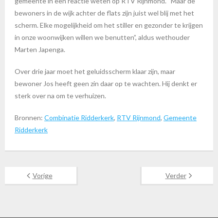
gemeente in een reactie weten op RTV Rijnmond. “Maar de
bewoners in de wijk achter de flats zijn juist wel blij met het
scherm. Elke mogelijkheid om het stiller en gezonder te krijgen
in onze woonwijken willen we benutten”, aldus wethouder
Marten Japenga.
Over drie jaar moet het geluidsscherm klaar zijn, maar
bewoner Jos heeft geen zin daar op te wachten. Hij denkt er
sterk over na om te verhuizen.
Bronnen:
Combinatie Ridderkerk
,
RTV Rijnmond
,
Gemeente
Ridderkerk
Vorige
Verder