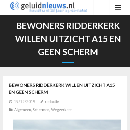
Ga
naar
de
BEWONERS RIDDERKERK
inhoud
WILLEN UITZICHT A15 EN
GEEN SCHERM
BEWONERS RIDDERKERK WILLEN UITZICHT A15
EN GEEN SCHERM
19/12/2019
redactie
Algemeen
,
Schermen
,
Wegverkeer