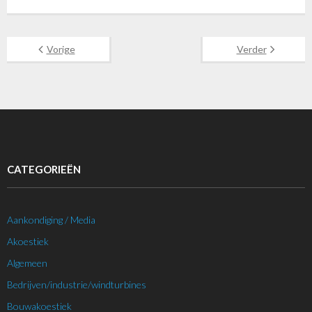
Vorige
Verder
CATEGORIEËN
Aankondiging / Media
Akoestiek
Algemeen
Bedrijven/industrie/windturbines
Bouwakoestiek