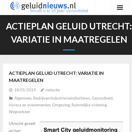
Ga
naar
de
ACTIEPLAN GELUID UTRECHT:
inhoud
VARIATIE IN MAATREGELEN
ACTIEPLAN GELUID UTRECHT: VARIATIE IN
MAATREGELEN
18/01/2019
redactie
Algemeen
,
Bedrijven/industrie/windturbines
,
Gezondheid
,
Horeca en evenementen
,
Omgeving
,
Ruimtelijke ordening
,
Wegverkeer
Utrecht groeit
en het