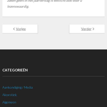
zaken geeft in het jaarverslag is wellicht ook voor u
lezenswaardig.
Vorige
Verder
CATEGORIEËN
Aankondiging / Media
Akoestiek
Algemeen