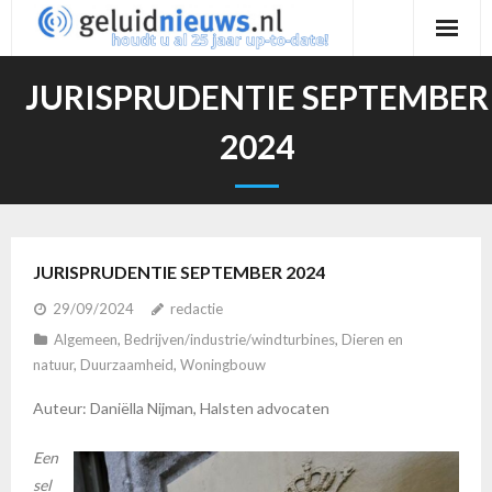
Ga
naar
de
JURISPRUDENTIE SEPTEMBER
inhoud
2024
JURISPRUDENTIE SEPTEMBER 2024
29/09/2024
redactie
Algemeen
,
Bedrijven/industrie/windturbines
,
Dieren en
natuur
,
Duurzaamheid
,
Woningbouw
Auteur: Daniëlla Nijman, Halsten advocaten
Een
sel