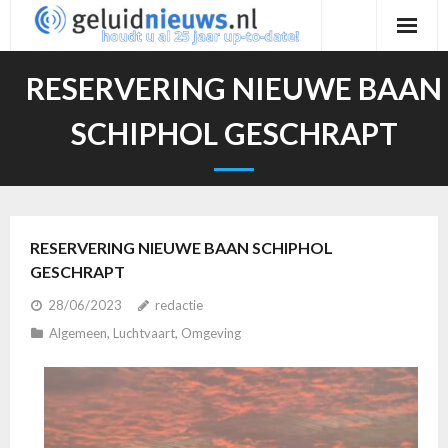
Ga
naar
de
RESERVERING NIEUWE BAAN
inhoud
SCHIPHOL GESCHRAPT
RESERVERING NIEUWE BAAN SCHIPHOL
GESCHRAPT
28/06/2023
redactie
Algemeen
,
Luchtvaart
,
Omgeving