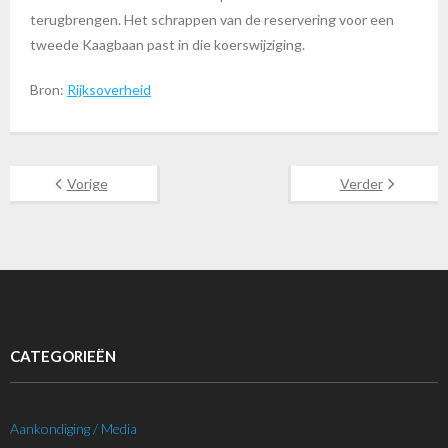
terugbrengen. Het schrappen van de reservering voor een
tweede Kaagbaan past in die koerswijziging.
Bron:
Rijksoverheid
Vorige
Verder
CATEGORIEËN
Aankondiging / Media