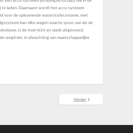
 een accu-systeem (lithiumijzerfosfaat) die in de
ij te laden. Daarnaast wordt het accu-systeem
ereid voor de opkomende waterstofeconomie, met
volgsysteem kan elke wagon exacte spoor van als de
volume, is de trein licht en slank uitgevoerd,
 de wegtrein, in afwachting van maatschappelijke
Verder