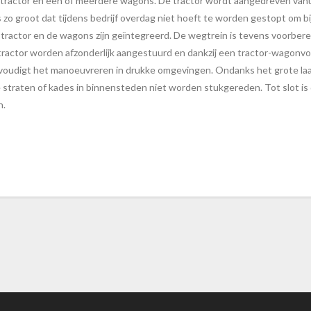
tractor en een of meerdere wagons. De tractor wordt aangedreven vanuit
 zo groot dat tijdens bedrijf overdag niet hoeft te worden gestopt om b
e tractor en de wagons zijn geïntegreerd. De wegtrein is tevens voorb
e tractor worden afzonderlijk aangestuurd en dankzij een tractor-wagon
envoudigt het manoeuvreren in drukke omgevingen. Ondanks het grote laad
 straten of kades in binnensteden niet worden stukgereden. Tot slot is
n.