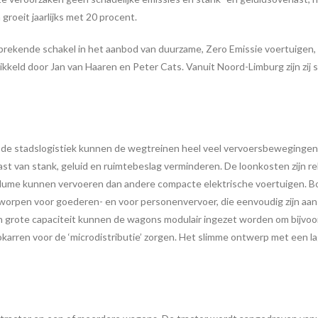
roeit jaarlijks met 20 procent.
ntbrekende schakel in het aanbod van duurzame, Zero Emissie voertuigen
kkeld door Jan van Haaren en Peter Cats. Vanuit Noord-Limburg zijn zij
de stadslogistiek kunnen de wegtreinen heel veel vervoersbewegingen 
ast van stank, geluid en ruimtebeslag verminderen. De loonkosten zijn r
lume kunnen vervoeren dan andere compacte elektrische voertuigen. Bov
ntworpen voor goederen- en voor personenvervoer, die eenvoudig zijn aan 
n grote capaciteit kunnen de wagons modulair ingezet worden om bijvoo
rokarren voor de ‘microdistributie’ zorgen. Het slimme ontwerp met een la