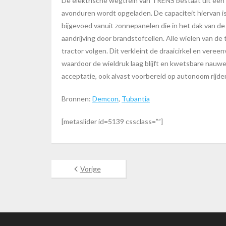
De elektrische wegtrein van TRENS bestaat uit een 
avonduren wordt opgeladen. De capaciteit hiervan is
bijgevoed vanuit zonnepanelen die in het dak van d
aandrijving door brandstofcellen. Alle wielen van d
tractor volgen. Dit verkleint de draaicirkel en vere
waardoor de wieldruk laag blijft en kwetsbare nauwe
acceptatie, ook alvast voorbereid op autonoom rijde
Bronnen:
Demcon
,
Tubantia
[metaslider id=5139 cssclass=””]
Vorige