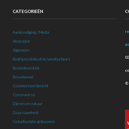
CATEGORIEËN
C
r
Aankondiging / Media
Akoestiek
a
Algemeen
03
Bedrijven/industrie/windturbines
Bouwakoestiek
c
Bouwlawaai
© 
Commercieel bericht
Coronavirus
Dieren en natuur
Duurzaamheid
Geluidisolatie gebouwen