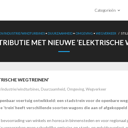
Categorieën
EN/INDUSTRIE/WINDTURBINES
•
DUURZAAMHEID
•
OMGEVING
•
WEGVERKEER
/
STIL
STRIBUTIE MET NIEUWE ‘ELEKTRISCHE
KTRISCHE WEGTREINEN’
/industrie/windturbines
,
Duurzaamheid
,
Omgeving
,
Wegverkeer
openbaar voertuig ontwikkeld: een stadstrein voor de openbare we
e ’trein’ heeft verschillende soorten wagons die aan of afgekoppel
 bevoorrading van winkels en horeca in binnensteden en voor regionaal 
veroorzaken geen schadelijke emissies en stank- en geluidsoverlast, ne