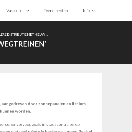
Vacatures
Evenementen
Info
LERE DISTRIBUTIE MET NIEUW …
 WEGTREINEN’
g, aangedreven door zonnepanelen en lithium
d kunnen worden.
personenvervoer, zoals in stadscentra en op
men niet veel ruimte in beslag en kunnen flexibel