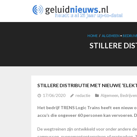
Ga
naar
de
inhoud
HOME
/
ALGEMEEN
•
BEDRIJV
STILLERE DI
STILLERE DISTRIBUTIE MET NIEUWE ‘ELE
17/06/2020
redactie
Algemeen
,
Bedrijven
Het bedrijf TRENS Logic Trains heeft een nieuw 
accu’s die ongeveer 60 personen kan vervoeren.
D
De wegtreinen zijn ontwikkeld voor onder andere de
campussen, evenemententerreinen of pretparken. Ze 