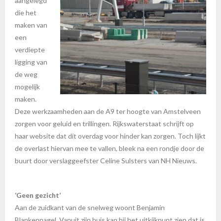
aangelegd
die het
maken van
een
verdiepte
ligging van
de weg
mogelijk
maken.
Deze werkzaamheden aan de A9 ter hoogte van Amstelveen
zorgen voor geluid en trillingen. Rijkswaterstaat schrijft op
haar website dat dit overdag voor hinder kan zorgen. Toch lijkt
de overlast hiervan mee te vallen, bleek na een rondje door de
buurt door verslaggeefster Celine Sulsters van NH Nieuws.
‘Geen gezicht’
Aan de zuidkant van de snelweg woont Benjamin
Blankennagel. Vanuit zijn huis kan hij het uitkijkpunt zien dat is