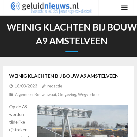
Ga
naar
de
WEINIG KLACHTEN BIJ BOUW
inhoud
A9 AMSTELVEEN
WEINIG KLACHTEN BIJ BOUW A9 AMSTELVEEN
18/03/2023
redactie
Algemeen
,
Bouwlawaai
,
Omgeving
,
Wegverkeer
Op de A9
worden
tijdelijke
rijstroken